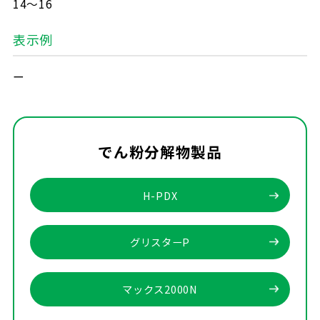
14～16
表示例
ー
でん粉分解物製品
H-PDX
グリスターP
マックス2000N